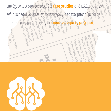
επιτύχουν τους στόχους τους. Δες
case studies
από πελάτες μας! Αν
ενδιαφέρεσαι να μάθεις περισσότερα για το πώς μπορούμε να σε
βοηθήσουμε, μη διστάσεις να
επικοινωνήσεις μαζί μας
.