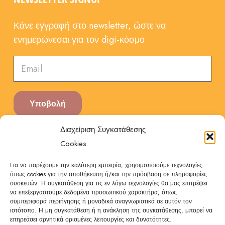
Κάνε εγγραφή στο newsletter, ώστε να
ενημερώνεσαι για τον digi-κόσμο
Υποβολή
Διαχείριση Συγκατάθεσης
Cookies
Για να παρέχουμε την καλύτερη εμπειρία, χρησιμοποιούμε τεχνολογίες
όπως cookies για την αποθήκευση ή/και την πρόσβαση σε πληροφορίες
συσκευών. Η συγκατάθεση για τις εν λόγω τεχνολογίες θα μας επιτρέψει
να επεξεργαστούμε δεδομένα προσωπικού χαρακτήρα, όπως
συμπεριφορά περιήγησης ή μοναδικά αναγνωριστικά σε αυτόν τον
ιστότοπο. Η μη συγκατάθεση ή η ανάκληση της συγκατάθεσης, μπορεί να
© 2026 DigiBrain All rights reserved
επηρεάσει αρνητικά ορισμένες λειτουργίες και δυνατότητες.